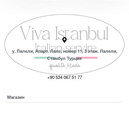
у. Лалели, Апарт. Лале, номер 11, 3 этаж. Лалели,
Стамбул Турция
+90 534 067 51 77
Магазин
Коллекция
Магазин
ПОЛУЧИТЕ СКИДКУ 5%
Мой аккаунт