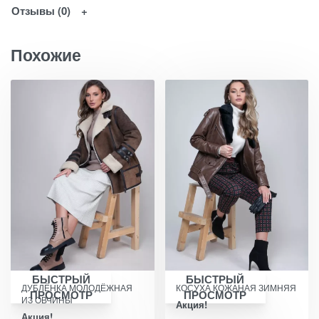
Отзывы (0)
Похожие
БЫСТРЫЙ
БЫСТРЫЙ
ДУБЛЁНКА МОЛОДЁЖНАЯ
КОСУХА КОЖАНАЯ ЗИМНЯЯ
ПРОСМОТР
ПРОСМОТР
ИЗ ОВЧИНЫ
Акция!
Акция!