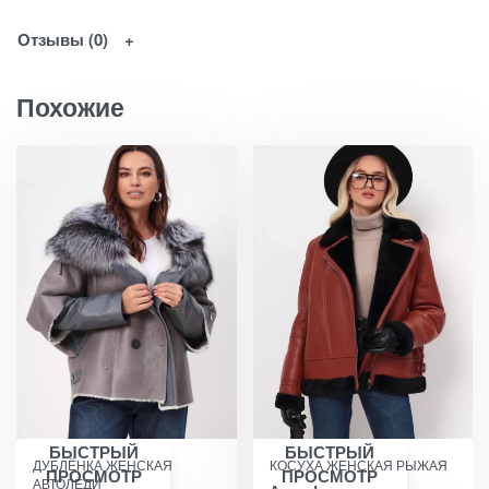
Отзывы (0)
Похожие
БЫСТРЫЙ
БЫСТРЫЙ
ДУБЛЁНКА ЖЕНСКАЯ
КОСУХА ЖЕНСКАЯ РЫЖАЯ
ПРОСМОТР
ПРОСМОТР
АВТОЛЕДИ