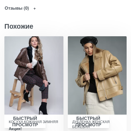
Отзывы (0)
Похожие
БЫСТРЫЙ
БЫСТРЫЙ
КОСУХА КОЖАНАЯ ЗИМНЯЯ
ДУБЛЕНКА ЖЕНСКАЯ
ПРОСМОТР
ПРОСМОТР
БЕЖЕВАЯ
Акция!