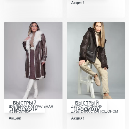
Акция!
БЫСТРЫЙ
БЫСТРЫЙ
ДУБЛЁНКА НАТУРАЛЬНАЯ
ДВУХСТОРОННЯЯ
ПРОСМОТР
ПРОСМОТР
ИЗ КРОЛИКА
ДУБЛЕНКА С КАПЮШОНОМ
Акция!
Акция!