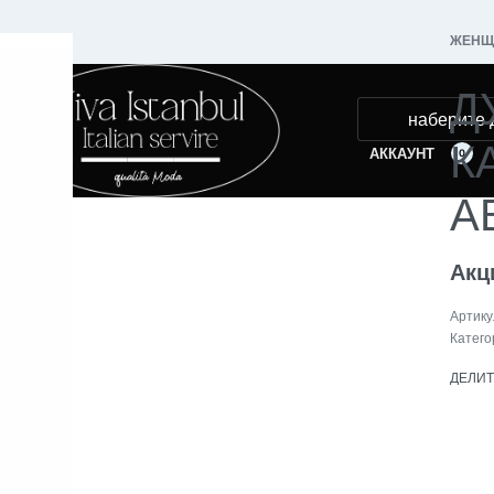
ЖЕНЩ
Д
К
АККАУНТ
0
А
Акц
Катего
ДЕЛИ