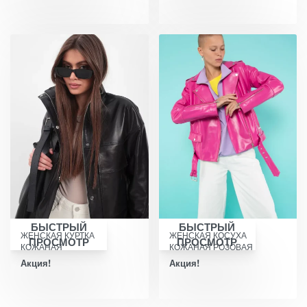
БЫСТРЫЙ
БЫСТРЫЙ
ЖЕНСКАЯ КУРТКА
ЖЕНСКАЯ КОСУХА
ПРОСМОТР
ПРОСМОТР
КОЖАНАЯ
КОЖАНАЯ РОЗОВАЯ
Акция!
Акция!