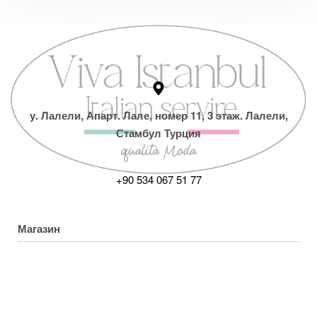
у. Лалели, Апарт. Лале, номер 11, 3 этаж. Лалели,
Стамбул Турция
+90 534 067 51 77
Магазин
Коллекция
Магазин
ПОЛУЧИТЕ СКИДКУ 5%
Мой аккаунт