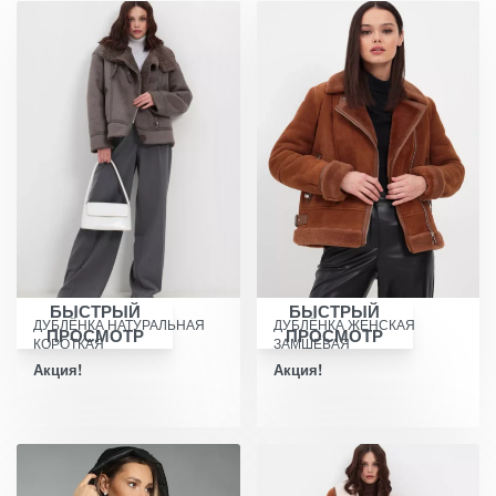
БЫСТРЫЙ
БЫСТРЫЙ
ДУБЛЁНКА НАТУРАЛЬНАЯ
ДУБЛЁНКА ЖЕНСКАЯ
ПРОСМОТР
ПРОСМОТР
КОРОТКАЯ
ЗАМШЕВАЯ
Акция!
Акция!