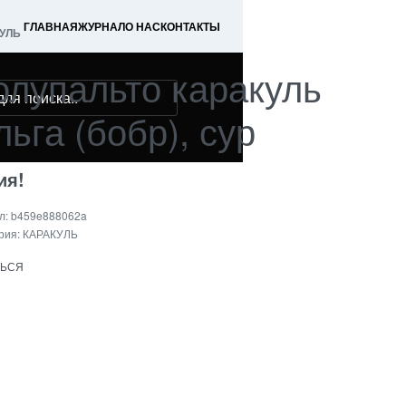
ГЛАВНАЯ
ЖУРНАЛ
О НАС
КОНТАКТЫ
УЛЬ
олупальто каракуль
ьга (бобр), сур
ия!
b459e888062a
рия:
КАРАКУЛЬ
ТЬСЯ