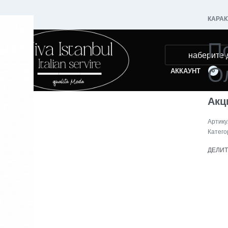
КАРАК
П
Ол
АККАУНТ
0
Акц
Катего
ДЕЛИ