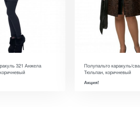
аракуль 321 Анжела
Полупальто каракуль/сва
 коричневый
Тюльпан, коричневый
Акция!