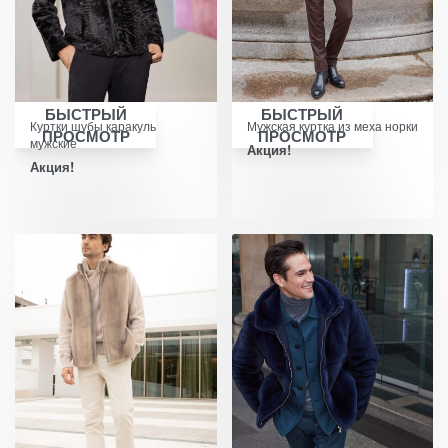
БЫСТРЫЙ
БЫСТРЫЙ
Куртки шубы каракуль
Мужская куртка из меха норки
ПРОСМОТР
ПРОСМОТР
мужские
Акция!
Акция!