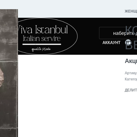
ЖЕНЩ
К
В
АККАУНТ
0
Акц
Катего
ДЕЛИ