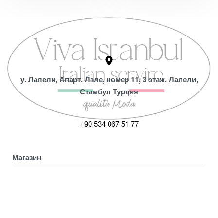
у. Лалели, Апарт. Лале, номер 11, 3 этаж. Лалели,
Стамбул Турция
+90 534 067 51 77
Магазин
Коллекция
Магазин
ПОЛУЧИТЕ СКИДКУ 5%
Мой аккаунт