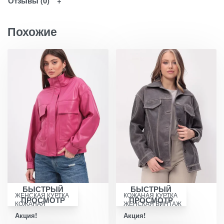
Отзывы (0)
Похожие
БЫСТРЫЙ
БЫСТРЫЙ
ЖЕНСКАЯ КУРТКА
КОЖАНАЯ КУРТКА
ПРОСМОТР
ПРОСМОТР
КОЖАНАЯ
ЖЕНСКАЯ ВИНТАЖ
Акция!
Акция!