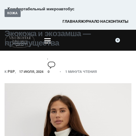
Комфортабельный микроавтобус
КОЖА
ГЛАВНАЯ
ЖУРНАЛ
О НАС
КОНТАКТЫ
Экокожа и экозамша —
преимущества
0
К
PSP
17 ИЮЛЯ, 2024
0
1 МИНУТА ЧТЕНИЯ