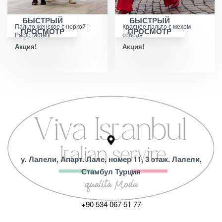
БЫСТРЫЙ
БЫСТРЫЙ
Пальто женское с норкой |
Красное пальто с мехом
ПРОСМОТР
ПРОСМОТР
Paolo Moretti
соболя
Акция!
Акция!
у. Лалели, Апарт. Лале, номер 11, 3 этаж. Лалели,
Стамбул Турция
+90 534 067 51 77