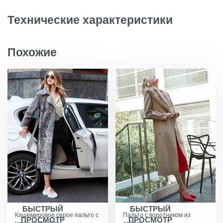
Технические характеристики
Похожие
БЫСТРЫЙ
БЫСТРЫЙ
Кашемировое серое пальто с
Пальто с воротником из
ПРОСМОТР
ПРОСМОТР
мехом каракуля
соболя