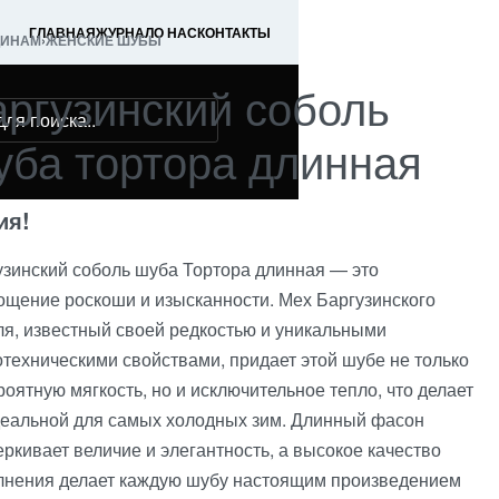
ГЛАВНАЯ
ЖУРНАЛ
О НАС
КОНТАКТЫ
ИНАМ
›
ЖЕНСКИЕ ШУБЫ
аргузинский соболь
уба тортора длинная
ия!
узинский соболь шуба Тортора длинная — это
ощение роскоши и изысканности. Мех Баргузинского
ля, известный своей редкостью и уникальными
отехническими свойствами, придает этой шубе не только
оятную мягкость, но и исключительное тепло, что делает
деальной для самых холодных зим. Длинный фасон
ркивает величие и элегантность, а высокое качество
лнения делает каждую шубу настоящим произведением