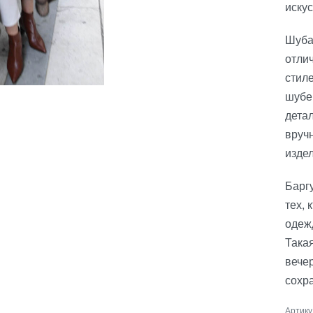
искус
Шуба
отли
стиле
шубе
дета
вручн
издел
Барг
тех, 
одежд
Така
вече
сохр