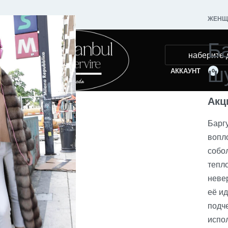
ЖЕНЩ
Б
ш
АККАУНТ
0
Акц
Барг
вопл
собо
тепл
невер
её и
подче
испо