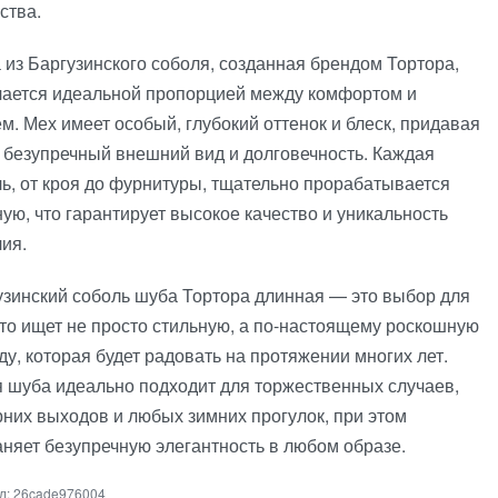
ства.
 из Баргузинского соболя, созданная брендом Тортора,
чается идеальной пропорцией между комфортом и
м. Мех имеет особый, глубокий оттенок и блеск, придавая
 безупречный внешний вид и долговечность. Каждая
ль, от кроя до фурнитуры, тщательно прорабатывается
ую, что гарантирует высокое качество и уникальность
ия.
узинский соболь шуба Тортора длинная — это выбор для
кто ищет не просто стильную, а по-настоящему роскошную
у, которая будет радовать на протяжении многих лет.
я шуба идеально подходит для торжественных случаев,
рних выходов и любых зимних прогулок, при этом
Facebook
аняет безупречную элегантность в любом образе.
26cade976004